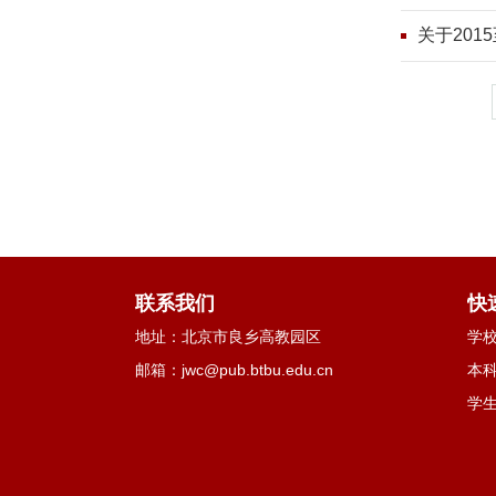
关于201
联系我们
快
地址：北京市良乡高教园区
学
邮箱：jwc@pub.btbu.edu.cn
本
学