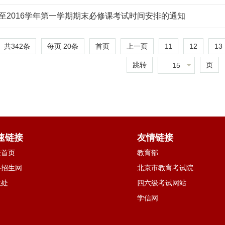
5至2016学年第一学期期末必修课考试时间安排的通知
共342条
每页
20
条
11
12
13
首页
上一页
跳转
页
15
速链接
友情链接
校首页
教育部
科招生网
北京市教育考试院
生处
四六级考试网站
学信网