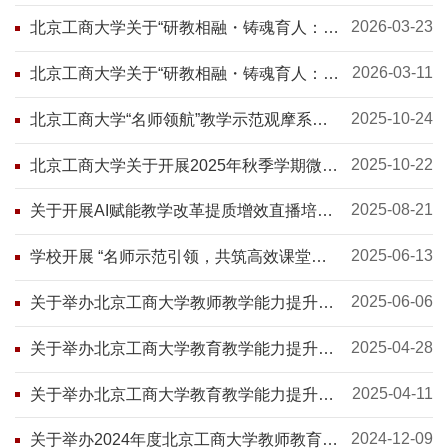
教学演练与教学咨询服务工作的通知
2026-03-23
北京工商大学关于“研教相融・铸魂育人：教
师教研能力提升行动”系列活动之教育科学规
划课题申报培训的通知
2026-03-11
北京工商大学关于“研教相融・铸魂育人：教
师教研能力提升行动”系列活动之教创赛备赛
专题培训的通知
2025-10-24
北京工商大学“名师领航”教学示范观摩系列
活动预告：“名师大讲堂”之教学技法专题
2025-10-22
北京工商大学关于开展2025年秋季学期微课
教学演练与教学咨询服务工作的通知
2025-08-21
关于开展AI赋能教学改革提质增效直播培训
的通知
2025-06-13
学校开展 “名师示范引领，共筑高效课堂
——如何打造一流课堂”教学名师示范课专题
活动
2025-06-06
关于举办北京工商大学教师教学能力提升计
划第九期“名师示范引领，共筑高效课堂——
如何打造一流课堂”教学名师示范课专题活动
2025-04-28
关于举办北京工商大学教育教学能力提升计
的通知
划“智师云梯”主题系列活动第八期——智慧
教学工作坊的通知
2025-04-11
关于举办北京工商大学教育教学能力提升计
划“智师云梯”主题系列活动第七期——数智
赋能人才培养探索与实践专题讲座
2024-12-09
关于举办2024年度北京工商大学教师教育教