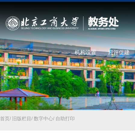
机构设置
迎评促建
首页
/
旧版栏目
/
数字中心
/
自助打印