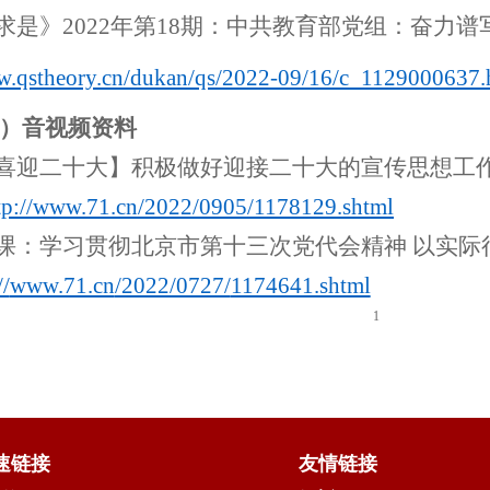
求是》2
022
年第1
8
期：中共教育部党组：
奋力谱
.qstheory.cn
/
dukan
/
qs
/2022-09/16/
c_1129000637.
）
音视频
资料
喜迎二十大】积极做好迎接二十大的宣传思想工
tp://
www.71.cn
/2022/0905/
1178129.shtml
课：
学习贯彻北京市第十三次党代会精神
以实际
//
www.71.cn
/2022/0727/
1174641.shtml
1
速链接
友情链接