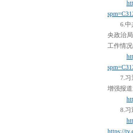
ht
spm=C31
6.
中
央政治局
工作情况
ht
spm=C31
7.
习
增强报道
ht
8.
习
ht
https://