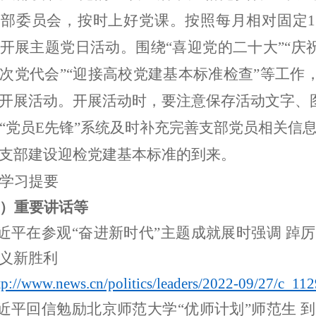
支部委员会，按时上好党课。
按照每月相对固定1
开展主题党日
活动
。
围绕“喜迎党的二十大”“
庆
次党代会”“迎接高校党建基本标准检查”等工作
开展活动。
开展活动时，要注意保存活动文字、
“党员E先锋”系统及时补充完善支部党员相关信息
支部建设迎检党建基本标准的到来
。
学习
提要
）重要讲话等
近平在参观“奋进新时代”主题成就展时强调
踔
厉
义新胜利
tp://
www.news.cn
/politics/leaders/2022-09/27/
c_112
近平回信勉励北京师范大学“优师计划”师范生
到