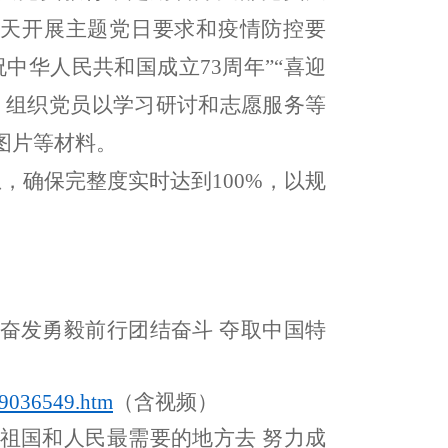
天开展主题党日要求和
疫情防控要
祝中华人民共和国成立
73周年”
“喜迎
，
组织党员以学习研讨和志愿服务等
图片等材料。
，确保完整度实时达到100%
，
以规
奋发勇毅前行团结奋斗 夺取中国特
9036549.htm
（含视频）
祖国和人民最需要的地方去 努力成