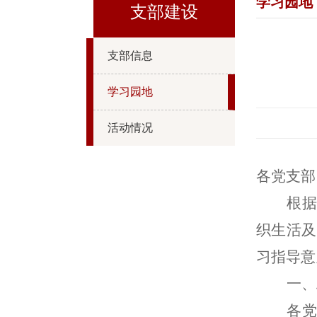
学习园地
支部建设
支部信息
学习园地
活动情况
各
党支部
根
织生活及
习指导意
一
、
各