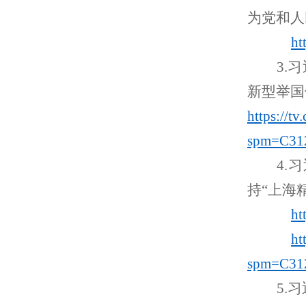
为党和人
ht
3
.
习
新型举国
https://
spm=C31
4
.
习
持“上海
ht
ht
spm=C31
5
.
习