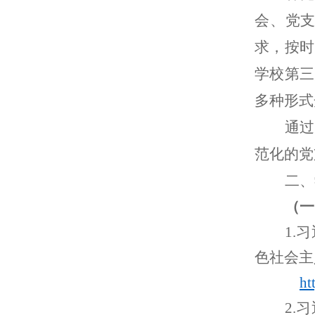
会、党
求，按时
学校第三
多种形式
通过
范化的党
二
、
（一
1.
习
色社会主
ht
2
.
习