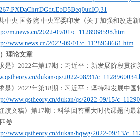
267.PXDaChrrDGdt.EbD5Beq0unIQ.31
共中央
国务院 中央军委印发《关于加强和改进
tp://
m.news.cn
/2022-09/01/
c_1128968598.htm
tp://
www.news.cn
/2022-09/01/
c_1128968661.htm
）
理论文章
求是》2
022
年第1
7
期：习近平：
新发展阶段贯彻
.qstheory.cn
/
dukan
/
qs
/2022-08/31/
c_1128960034.
求是》2
022
年第1
8
期：习近平：
坚持和发展中国
tp://
www.qstheory.cn
/
dukan
/
qs
/2022-09/15/
c_11290
《红旗文稿》第1
7
期：
科学回答重大时代课题的最
四卷
tp://
www.qstheory.cn
/
dukan
/
hqwg
/2022-09/13/
c_11