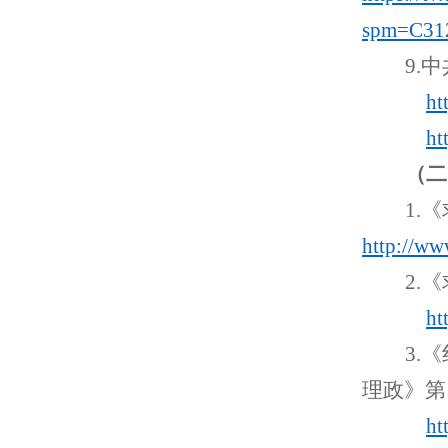
spm=C31
9
.
中
ht
ht
（二
1
.
《
http://
www
2
.
《
ht
3
.
理政》第
ht