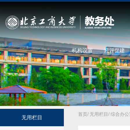
机构设置
迎评促建
首页
/
无用栏目
/
综合办公
无用栏目