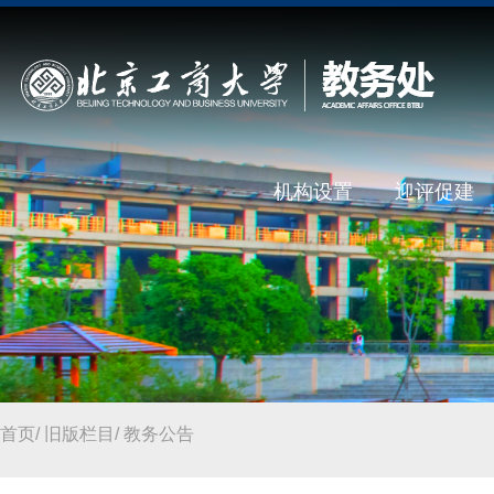
机构设置
迎评促建
首页
/
旧版栏目
/
教务公告